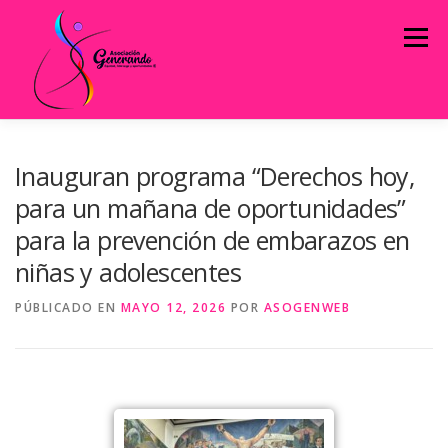
Menú
INICIO
QUIÉNES SOMOS
Inauguran programa “Derechos hoy,
para un mañana de oportunidades”
para la prevención de embarazos en
ESTRATEGIAS DE INTERVENCIÓN
niñas y adolescentes
PÚBLICADO EN
INFORMACIÓN PÚBLICA
MAYO 12, 2026
POR
CONTACTO
ASOGENWEB
INFOASOGEN
PROYECTOS