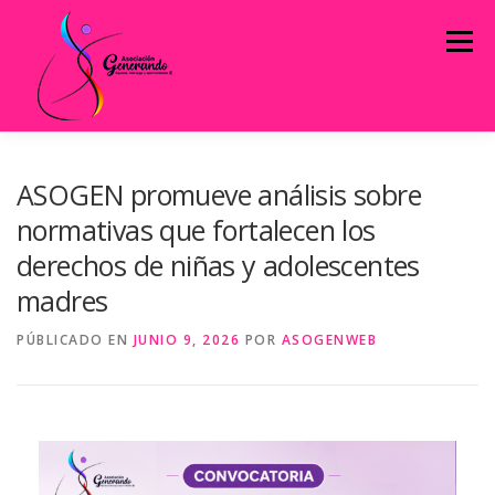
Menú
INICIO
QUIÉNES SOMOS
ASOGEN promueve análisis sobre
normativas que fortalecen los
derechos de niñas y adolescentes
ESTRATEGIAS DE INTERVENCIÓN
madres
PÚBLICADO EN
INFORMACIÓN PÚBLICA
JUNIO 9, 2026
POR
CONTACTO
ASOGENWEB
INFOASOGEN
PROYECTOS