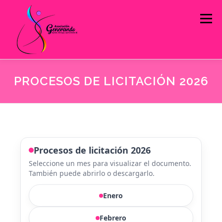
Menú
PROCESOS DE LICITACIÓN 2026
INICIO
QUIÉNES SOMOS
ESTRATEGIAS DE INTERVENCIÓN
Procesos de licitación 2026
INFORMACIÓN PÚBLICA
CONTACTO
Seleccione un mes para visualizar el documento.
También puede abrirlo o descargarlo.
INFOASOGEN
PROYECTOS
Enero
Febrero