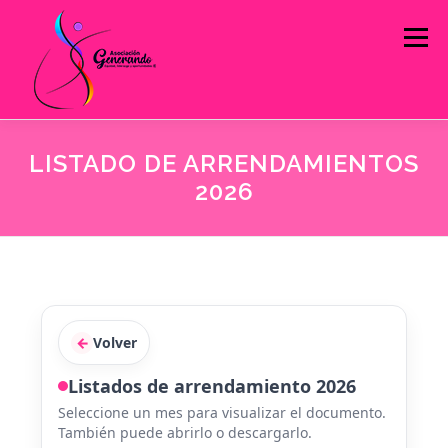
Menú
LISTADO DE ARRENDAMIENTOS
INICIO
QUIÉNES SOMOS
2026
ESTRATEGIAS DE INTERVENCIÓN
INFORMACIÓN PÚBLICA
CONTACTO
←
Volver
INFOASOGEN
Listados de arrendamiento 2026
PROYECTOS
Seleccione un mes para visualizar el documento.
También puede abrirlo o descargarlo.