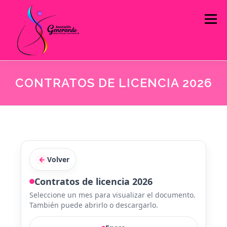
Menú
CONTRATOS DE LICENCIA 2026
INICIO
QUIÉNES SOMOS
ESTRATEGIAS DE INTERVENCIÓN
INFORMACIÓN PÚBLICA
CONTACTO
←
Volver
Contratos de licencia 2026
INFOASOGEN
PROYECTOS
Seleccione un mes para visualizar el documento.
También puede abrirlo o descargarlo.